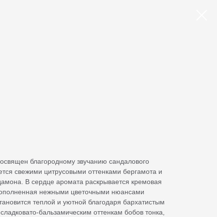
посвящен благородному звучанию сандалового
ется свежими цитрусовыми оттенками бергамота и
амона. В сердце аромата раскрывается кремовая
 дополненная нежными цветочными нюансами
тановится теплой и уютной благодаря бархатистым
сладковато-бальзамическим оттенкам бобов тонка,