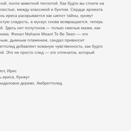
ной, почти животной теплотой. Как будто вы стоите на
рзостью, между классикой и бунтом. Сердце аромата
ень ириса раскрывается как шепот тайны, кунжут
тую сладость, а мускус снова возвращается, теперь
. Здесь нет полутонов — только смелые мазки, как
ника. Финал Nishane Meant To Be Seen — это
ёмным, дымным пламенем, сандал привносит
еттолид добавляет кожаную чувственность, как будто
й. Это не просто след — это отпечаток, который
мот, Ирис
ь ириса, Кунжут
андаловое дерево, Амбреттолид