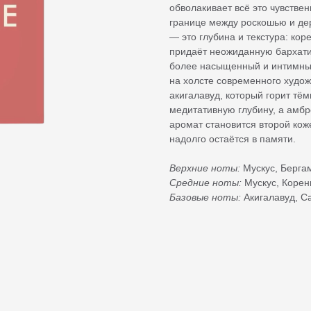
обволакивает всё это чувствен
границе между роскошью и де
— это глубина и текстура: кор
придаёт неожиданную бархатис
более насыщенный и интимный
на холсте современного худож
акигалавуд, который горит т
медитативную глубину, а амбр
аромат становится второй коже
надолго остаётся в памяти.
Верхние ноты:
Мускус, Берга
Средние ноты:
Мускус, Корен
Базовые ноты:
Акигалавуд, С